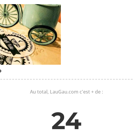
o
Au total, LauGau.com c'est + de :
24