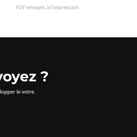
.PDF envoyés à l'impression.
voyez ?
lopper le votre.