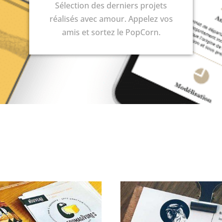
Sélection des derniers projets
réalisés avec amour. Appelez vos
amis et sortez le PopCorn.