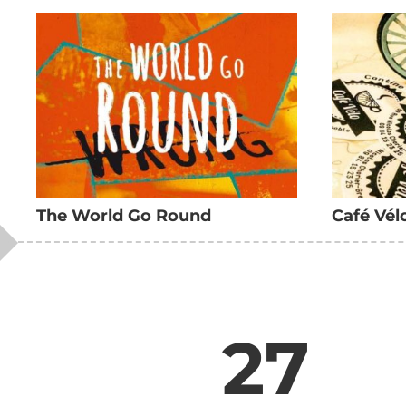
The World Go Round
Café Vél
27