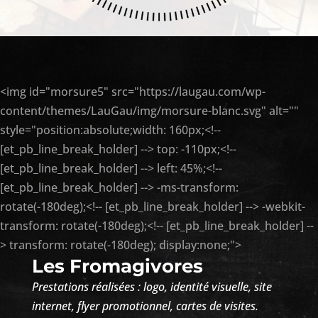
<img id="morsure5" src="https://laugau.com/wp-
content/themes/LauGau/img/morsure-blanc.svg" alt=""
style="position:absolute;width: 160px;<!--
[et_pb_line_break_holder] --> top: -110px;<!--
[et_pb_line_break_holder] --> left: 45%;<!--
[et_pb_line_break_holder] --> -ms-transform:
rotate(-180deg);<!-- [et_pb_line_break_holder] --> -webkit-
transform: rotate(-180deg);<!-- [et_pb_line_break_holder] --
> transform: rotate(-180deg); display:none;">
Les Fromagivores
Prestations réalisées : logo, identité visuelle, site
internet, flyer promotionnel, cartes de visites.