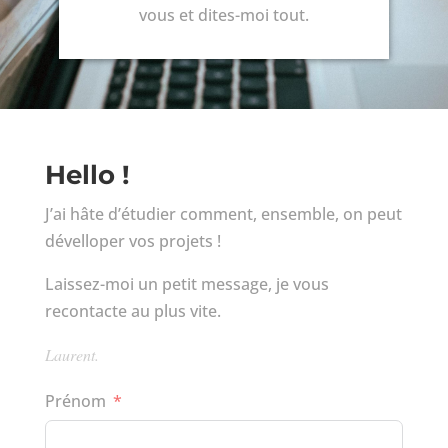
vous et dites-moi tout.
Hello !
J’ai hâte d’étudier comment, ensemble, on peut
dévelloper vos projets !
Laissez-moi un petit message, je vous
recontacte au plus vite.
Laurent.
Prénom