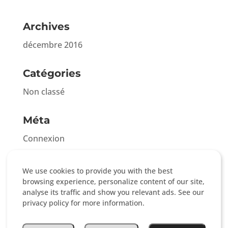
Archives
décembre 2016
Catégories
Non classé
Méta
Connexion
Flux des publications
We use cookies to provide you with the best
Flux des commentaires
browsing experience, personalize content of our site,
Site de WordPress-FR
analyse its traffic and show you relevant ads. See our
privacy policy for more information.