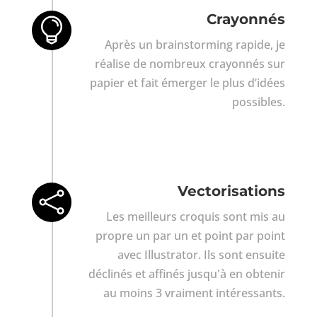
Crayonnés

Après un brainstorming rapide, je
réalise de nombreux crayonnés sur
papier et fait émerger le plus d’idées
possibles.
Vectorisations

Les meilleurs croquis sont mis au
propre un par un et point par point
avec Illustrator. Ils sont ensuite
déclinés et affinés jusqu'à en obtenir
au moins 3 vraiment intéressants.