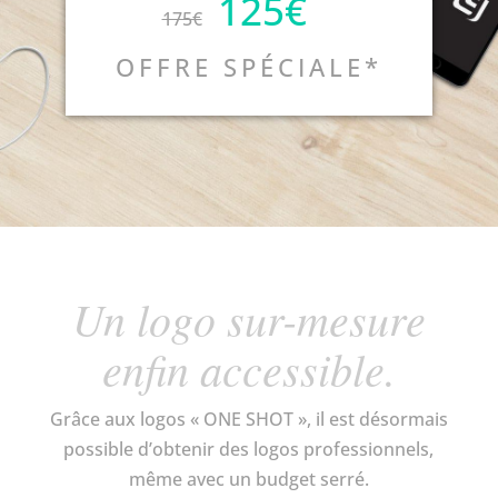
125€
175€
OFFRE SPÉCIALE*
Un logo sur-mesure
enfin accessible.
Grâce aux logos « ONE SHOT », il est désormais
possible d’obtenir des logos professionnels,
même avec un budget serré.